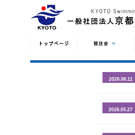
競技役員向けの連絡
競技会日程・結果
競技会日程・結果
競技会関係書式
最新情報
（申込・連絡事項等）
（過年度以前）
（現年度）
2026.06.11
2026.05.27