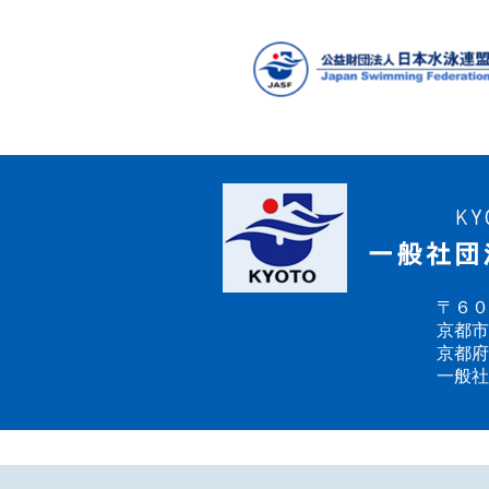
の
ペ
ー
ジ
送
り
〒６０
京都市
京都府
一般社