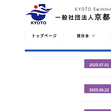
競技役員向けの連絡
競技会日程・結果
競技会日程・結果
競技会関係書式
最新情報
（申込・連絡事項等）
（過年度以前）
（現年度）
2025.07.01
2025.06.22