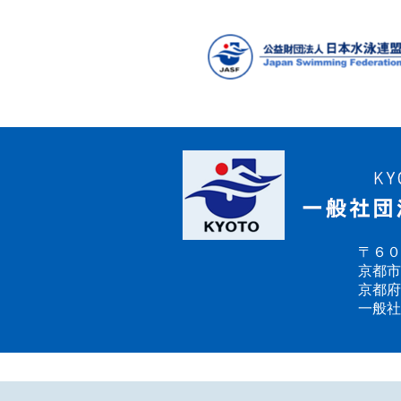
の
ペ
ー
ジ
送
り
〒６０
京都市
京都府
一般社