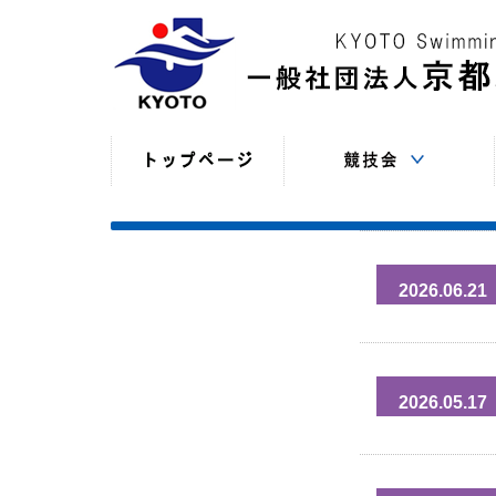
競技役員向けの連絡
競技会日程・結果
競技会日程・結果
競技会関係書式
最新情報
（申込・連絡事項等）
（過年度以前）
（現年度）
2026.06.21
2026.05.17