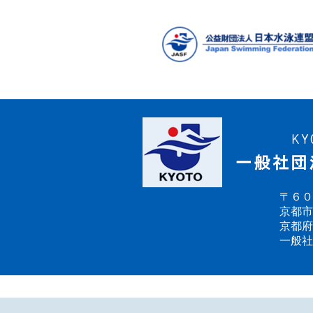
の
ペ
ー
ジ
送
り
〒６０
京都市
京都府
一般社