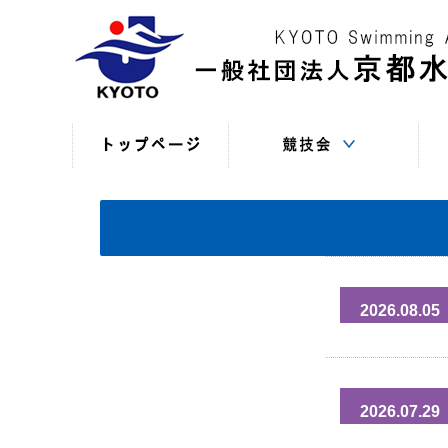
競技役員向けの連絡
競技会日程・結果
競技会日程・結果
競技会関係書式
最新情報
（申込・連絡事項等）
（過年度以前）
（現年度）
2026.08.05
2026.07.29