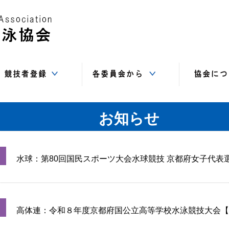
Web-SWMSYS
SC
基本登録
追加登録
登録書類
指導者委員会
情報システム
競技委員会
飛込委員会
水球委員会
強化委員会
総務委員会
AS委員会
高体連
中体連
事務局（住
講習会
サイト
役員
賛助
リ
お知らせ
水球：第80回国民スポーツ大会水球競技 京都府女子代表
高体連：令和８年度京都府国公立高等学校水泳競技大会【8