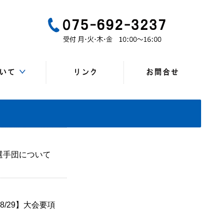
一般
所、連絡先）
・研修会
マップ
一覧
会員
ンク
選手団について
/29】大会要項