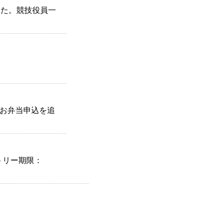
した。競技役員一
泊お弁当申込を追
トリー期限：