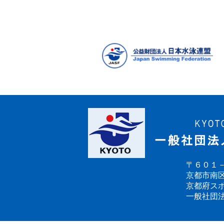
稿
の
ペ
ー
ジ
送
り
〒６０１
京都市南区
京都府ス
一般社団