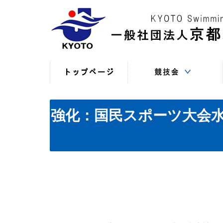
競技役員向けの連絡
競技会日程・結果
競技会日程・結果
競技会関係書式
最新情報
（申込・連絡事項等）
（過年度以前）
（現年度）
強化：国民スポーツ大会