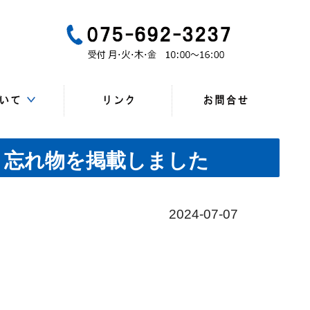
一般
所、連絡先）
・研修会
マップ
一覧
会員
ンク
果、忘れ物を掲載しました
2024-07-07