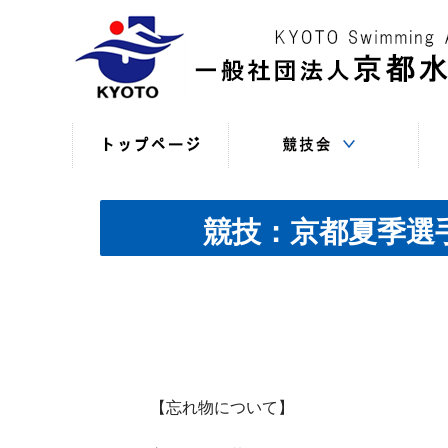
競技役員向けの連絡
競技会日程・結果
競技会日程・結果
競技会関係書式
最新情報
（申込・連絡事項等）
（過年度以前）
（現年度）
競技：京都夏季選手
【忘れ物について】