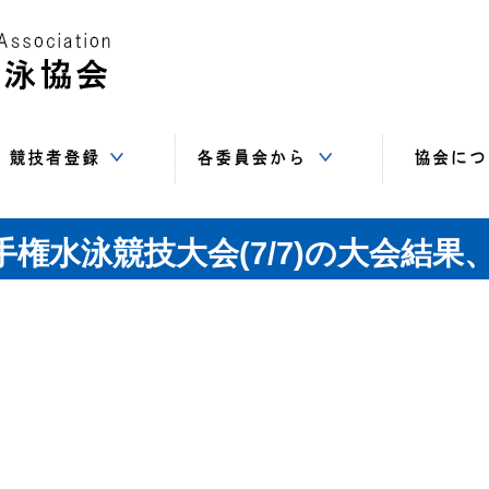
Web-SWMSYS
SC
基本登録
追加登録
登録書類
指導者委員会
情報システム
競技委員会
飛込委員会
水球委員会
強化委員会
総務委員会
AS委員会
高体連
中体連
事務局（住
講習会
サイト
役員
賛助
リ
権水泳競技大会(7/7)の大会結