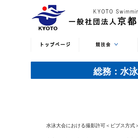
競技役員向けの連絡
競技会日程・結果
競技会日程・結果
競技会関係書式
最新情報
（申込・連絡事項等）
（過年度以前）
（現年度）
総務：水
水泳大会における撮影許可＜ビブス方式