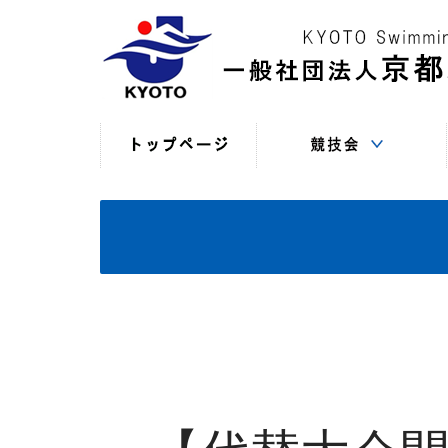
競技役員向けの連絡
競技会日程・結果
競技会日程・結果
競技会関係書式
最新情報
（申込・連絡事項等）
（過年度以前）
（現年度）