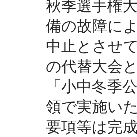
秋季選手権
備の故障に
中止とさせ
の代替大会
「小中冬季
領で実施い
要項等は完