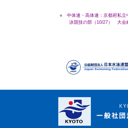
«
中体連・高体連：京都府私立
泳競技の部（10/27） 大