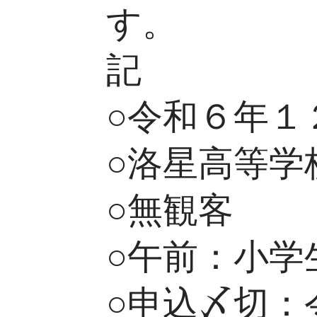
す。
記
○令和６年１
○洛星高等学
○無観客
○午前：小学
○申込〆切：