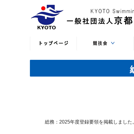
競技役員向けの連絡
競技会日程・結果
競技会日程・結果
競技会関係書式
最新情報
（申込・連絡事項等）
（過年度以前）
（現年度）
総務：2025年度登録要領を掲載しました