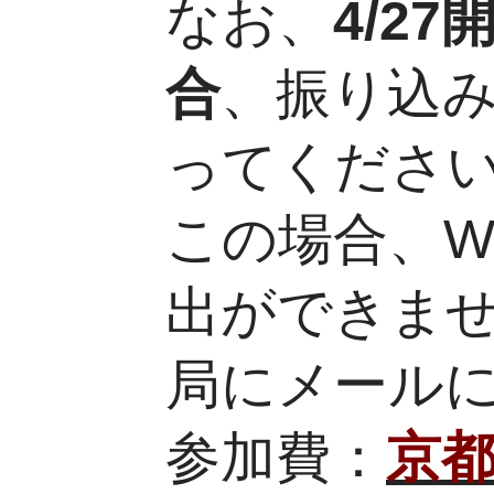
なお、
4/2
合
、振り込
ってくださ
この場合、W
出ができま
局にメール
参加費：
京