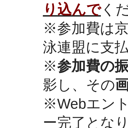
り込んで
く
※参加費は
泳連盟に支
※
参加費の
影し、その
※Webエン
ー完了とな