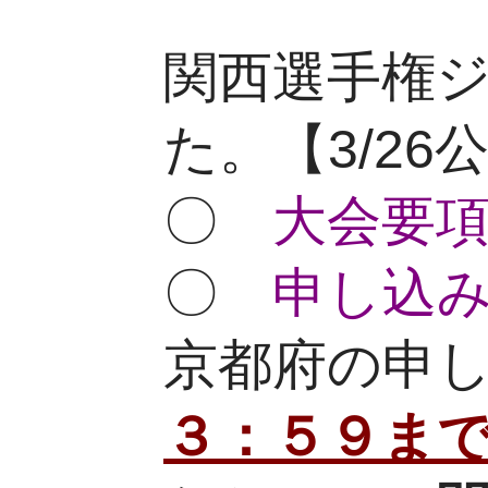
関西選手権
た。【3/26
〇
大会要項(
〇
申し込み手
京都府の申
３：５９ま