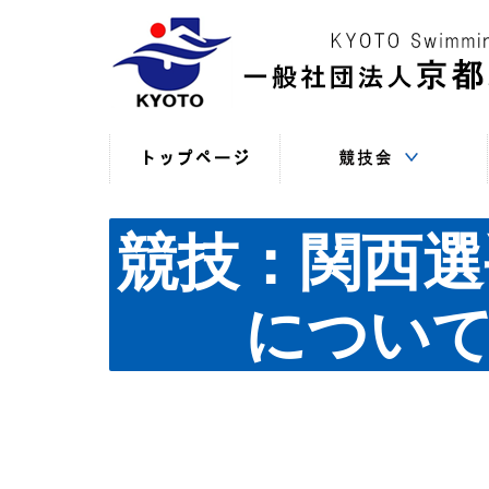
競技役員向けの連絡
競技会日程・結果
競技会日程・結果
競技会関係書式
最新情報
（申込・連絡事項等）
（過年度以前）
（現年度）
競技：関西選手
について