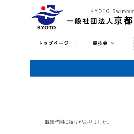
競技役員向けの連絡
競技会日程・結果
競技会日程・結果
競技会関係書式
最新情報
（申込・連絡事項等）
（過年度以前）
（現年度）
競技時間に誤りがありました。