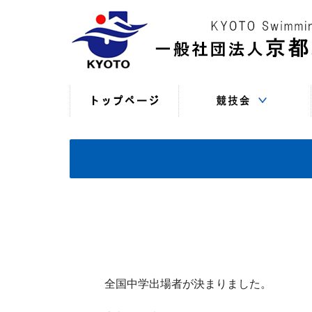
競技役員向けの連絡
競技会日程・結果
競技会日程・結果
競技会関係書式
最新情報
（申込・連絡事項等）
（過年度以前）
（現年度）
全国中学出場者が決まりました。