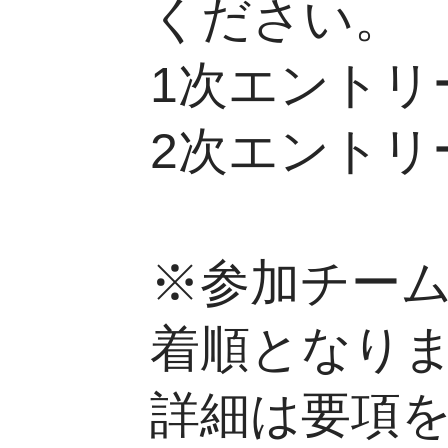
ください。
1次エントリー期
2次エントリー
(原本)
※参加チー
着順となり
詳細は要項