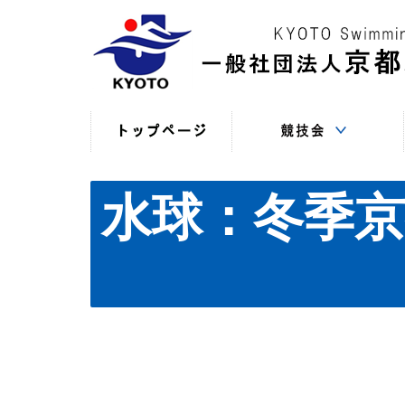
競技役員向けの連絡
競技会日程・結果
競技会日程・結果
競技会関係書式
最新情報
（申込・連絡事項等）
（過年度以前）
（現年度）
水球：冬季京都