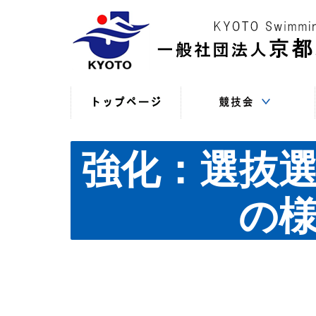
競技役員向けの連絡
競技会日程・結果
競技会日程・結果
競技会関係書式
最新情報
（申込・連絡事項等）
（過年度以前）
（現年度）
強化：選抜選
の様子