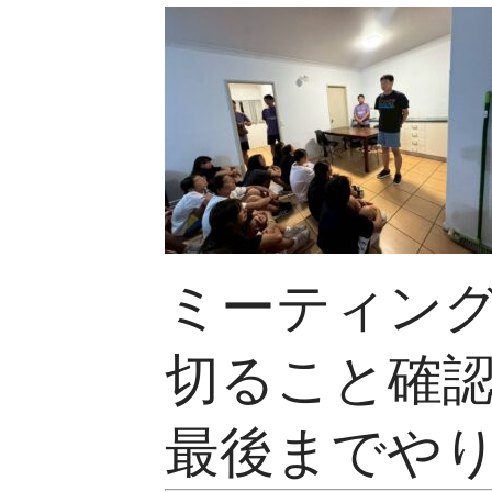
ミーティン
切ること確
最後までや