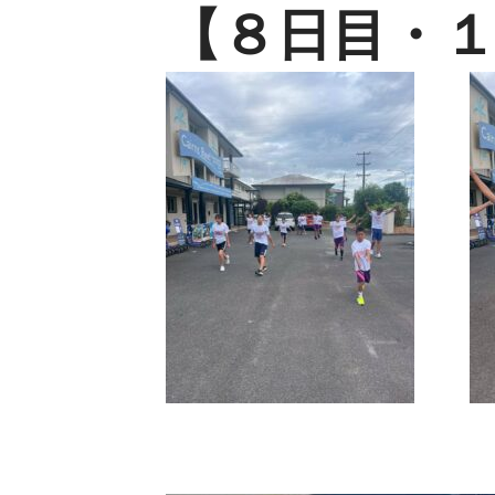
【８
日目・