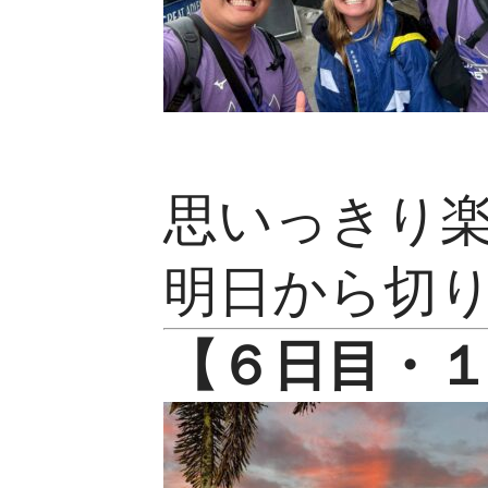
思いっきり
明日から切
【６
日目・