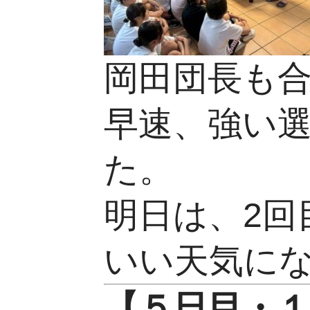
岡田団長も
早速、強い
た。
明日は、2回
いい天気に
【５
日目・