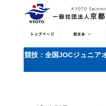
競技役員向けの連絡
競技会日程・結果
競技会日程・結果
競技会関係書式
最新情報
（申込・連絡事項等）
（過年度以前）
（現年度）
競技：全国JOCジュニアオ