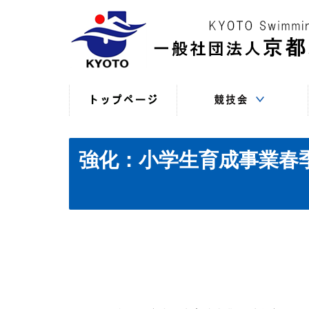
競技役員向けの連絡
競技会日程・結果
競技会日程・結果
競技会関係書式
最新情報
（申込・連絡事項等）
（過年度以前）
（現年度）
強化：小学生育成事業春季合