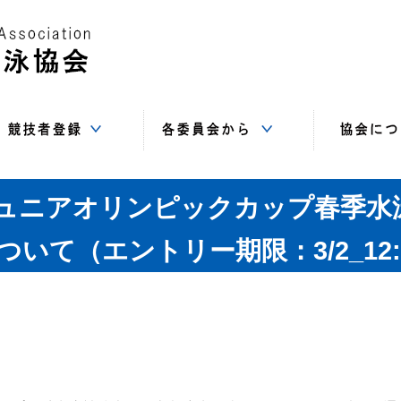
Web-SWMSYS
SC
基本登録
追加登録
登録書類
指導者委員会
情報システム
競技委員会
飛込委員会
水球委員会
強化委員会
総務委員会
AS委員会
高体連
中体連
事務局（住
講習会
サイト
役員
賛助
リ
Cジュニアオリンピックカップ春季
ついて（エントリー期限：3/2_12: