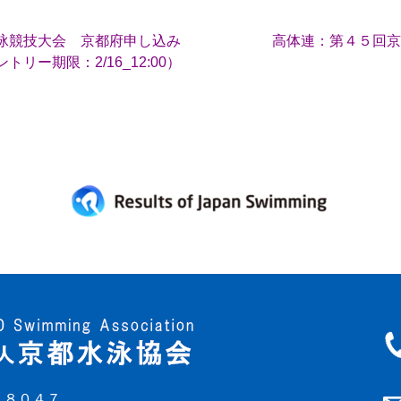
水泳競技大会 京都府申し込み
高体連：第４５回京
リー期限：2/16_12:00）
－８０４７