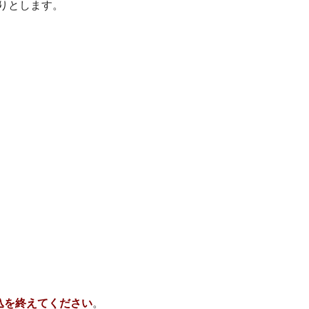
通りとします。
込を終えてください
。