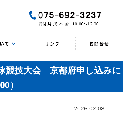
一般
所、連絡先）
・研修会
マップ
一覧
会員
ンク
水泳競技大会 京都府申し込みに
00）
2026-02-08