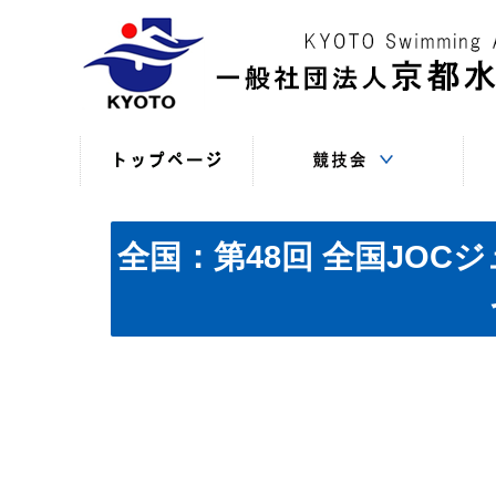
競技役員向けの連絡
競技会日程・結果
競技会日程・結果
競技会関係書式
最新情報
（申込・連絡事項等）
（過年度以前）
（現年度）
全国：第48回 全国JO