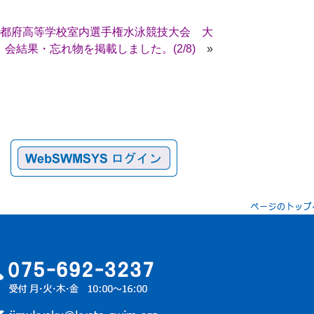
都府高等学校室内選手権水泳競技大会 大
会結果・忘れ物を掲載しました。(2/8)
»