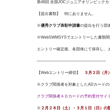
第48回 全国JOCジュニアオリンピッ
【提出書類】 特にありません。
※
優秀クラブ表彰申請書
の提出を行う団
※WebSWMSYSでエントリーした書類
エントリー確定後、各団体にて保存し、
—————————————————–
【Webエントリー締切】
３
月２日（月
※クラブ関係者を対象としたADカード
クラブ関係者ＡＤカードの予約受付サイ
※
２月２８日（土）・３月１日（日）の