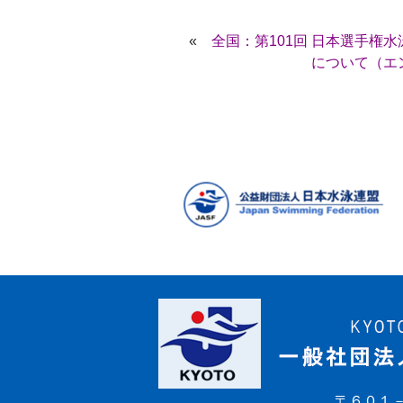
«
全国：第101回 日本選手権
について（エント
〒６０１