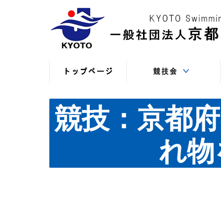
競技役員向けの連絡
競技会日程・結果
競技会日程・結果
競技会関係書式
最新情報
（申込・連絡事項等）
（過年度以前）
（現年度）
競技：京都府
れ物