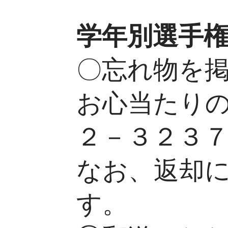
学年別選手
〇忘れ物を
お心当たり
２－３２３
なお、返却
す。