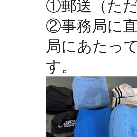
①郵送（た
②事務局に
局にあたっ
す。