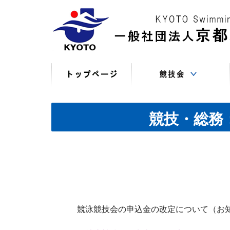
競技役員向けの連絡
競技会日程・結果
競技会日程・結果
競技会関係書式
最新情報
（申込・連絡事項等）
（過年度以前）
（現年度）
競技・総務
競泳競技会の申込金の改定について（お