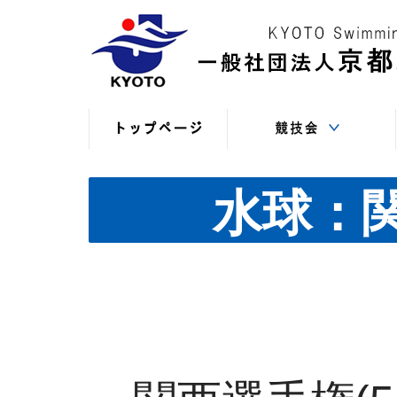
競技役員向けの連絡
競技会日程・結果
競技会日程・結果
競技会関係書式
最新情報
（申込・連絡事項等）
（過年度以前）
（現年度）
水球：関