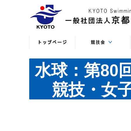
競技役員向けの連絡
競技会日程・結果
競技会日程・結果
競技会関係書式
最新情報
（申込・連絡事項等）
（過年度以前）
（現年度）
水球：第80
競技・女