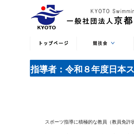
競技役員向けの連絡
競技会日程・結果
競技会日程・結果
競技会関係書式
最新情報
（申込・連絡事項等）
（過年度以前）
（現年度）
指導者：令和８年度日本
スポーツ指導に積極的な教員（教員免許