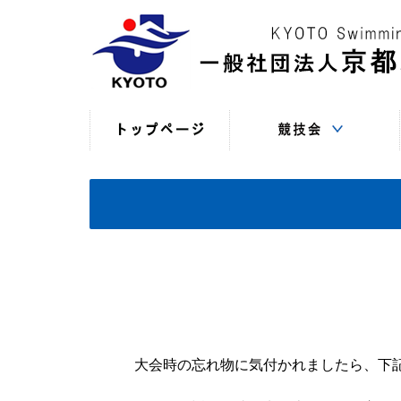
競技役員向けの連絡
競技会日程・結果
競技会日程・結果
競技会関係書式
最新情報
（申込・連絡事項等）
（過年度以前）
（現年度）
大会時の忘れ物に気付かれましたら、下