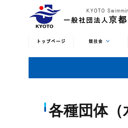
競技役員向けの連絡
競技会日程・結果
競技会日程・結果
競技会関係書式
最新情報
（申込・連絡事項等）
（過年度以前）
（現年度）
各種団体（