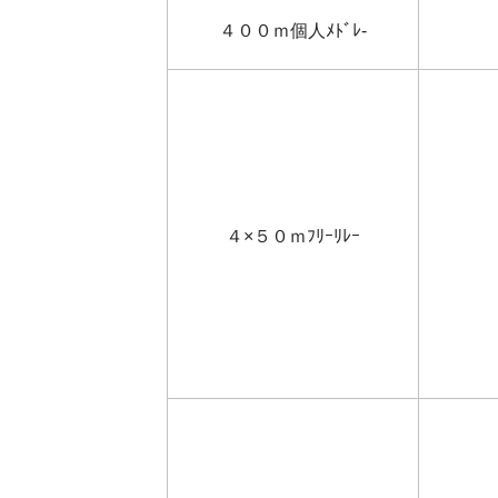
４００ｍ個人ﾒﾄﾞﾚ-
４×５０ｍﾌﾘｰﾘﾚｰ