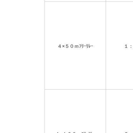
４×５０ｍﾌﾘｰﾘﾚｰ
１