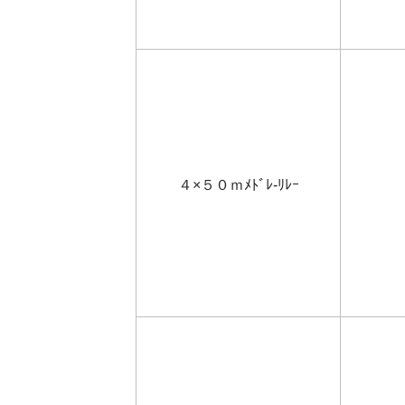
４×５０ｍﾒﾄﾞﾚ-ﾘﾚｰ