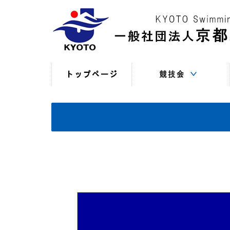
競技役員向けの連絡
競技会日程・結果
競技会日程・結果
競技会関係書式
最新情報
（申込・連絡事項等）
（過年度以前）
（現年度）