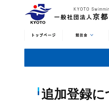
競技役員向けの連絡
競技会日程・結果
競技会日程・結果
競技会関係書式
最新情報
（申込・連絡事項等）
（過年度以前）
（現年度）
追加登録に