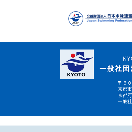
の
ペ
ー
ジ
送
り
〒６０
京都市
京都府
一般社