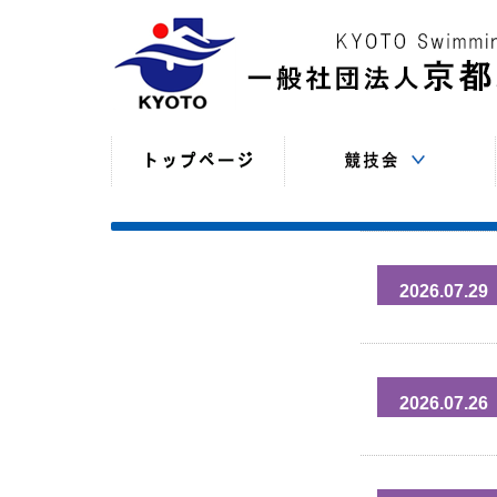
競技役員向けの連絡
競技会日程・結果
競技会日程・結果
競技会関係書式
最新情報
（申込・連絡事項等）
（過年度以前）
（現年度）
2026.07.29
2026.07.26