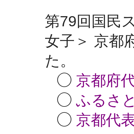
第79回国民
女子＞ 京都
た。
◯
京都府代
◯
ふるさと登
◯
京都代表