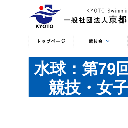
競技役員向けの連絡
競技会日程・結果
競技会日程・結果
競技会関係書式
最新情報
（申込・連絡事項等）
（過年度以前）
（現年度）
水球：第79
競技・女子