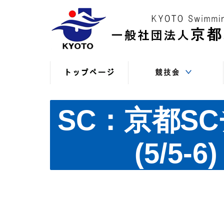
競技役員向けの連絡
競技会日程・結果
競技会日程・結果
競技会関係書式
最新情報
（申込・連絡事項等）
（過年度以前）
（現年度）
SC：京都S
(5/5