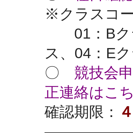
※クラスコ
01：B
ク
ス、04：E
〇
競技会
正連絡はこ
確認期限：
—————