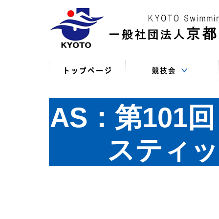
競技役員向けの連絡
競技会日程・結果
競技会日程・結果
競技会関係書式
最新情報
（申込・連絡事項等）
（過年度以前）
（現年度）
AS：第10
スティッ