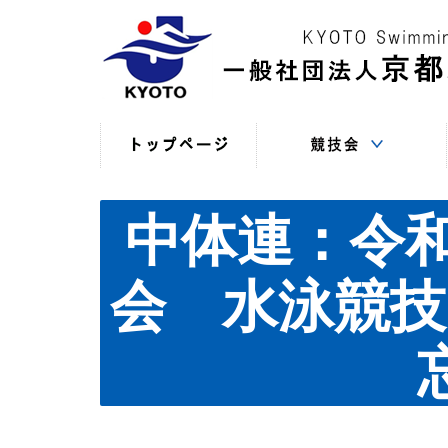
競技役員向けの連絡
競技会日程・結果
競技会日程・結果
競技会関係書式
最新情報
（申込・連絡事項等）
（過年度以前）
（現年度）
中体連：令
会 水泳競技