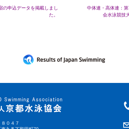
宿の申込データを掲載しまし
中体連・高体連：第
た。
会水泳競技大
－８０４７