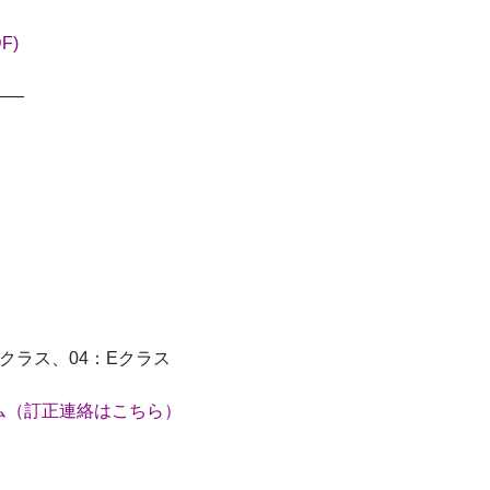
F)
——
Dクラス、04：Eクラス
ム（訂正連絡はこちら）