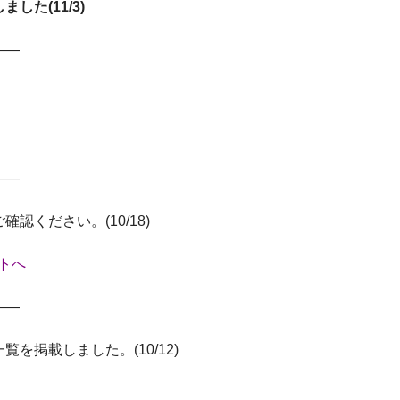
た(11/3)
——
——
確認ください。(10/18)
イトへ
——
を掲載しました。(10/12)