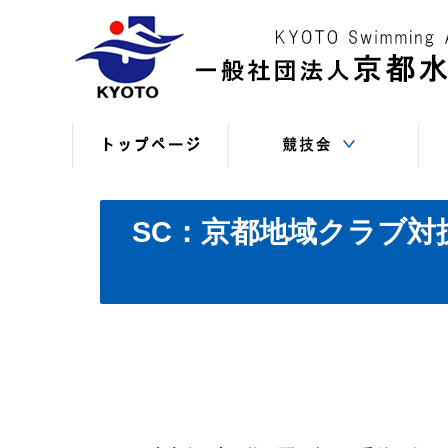
競技役員向けの連絡
競技会日程・結果
競技会日程・結果
競技会関係書式
最新情報
（申込・連絡事項等）
（過年度以前）
（現年度）
SC：京都地域クラブ対抗