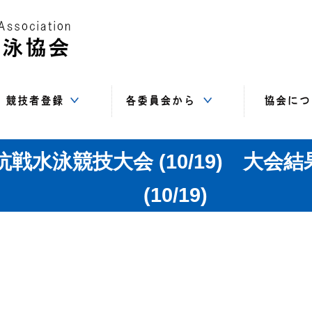
Web-SWMSYS
SC
基本登録
追加登録
登録書類
指導者委員会
情報システム
競技委員会
飛込委員会
水球委員会
強化委員会
総務委員会
AS委員会
高体連
中体連
事務局（住
講習会
サイト
役員
賛助
リ
戦水泳競技大会 (10/19) 大
(10/19)