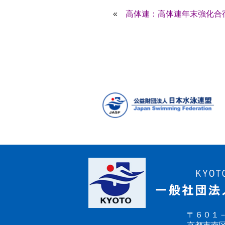
«
高体連：高体連年末強化合
〒６０１