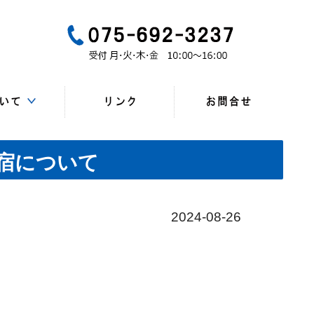
一般
所、連絡先）
・研修会
マップ
一覧
会員
ンク
宿について
2024-08-26