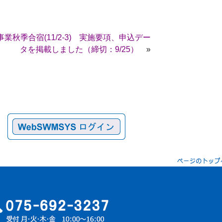
業秋季合宿(11/2-3) 実施要項、申込デー
タを掲載しました（締切：9/25）
»