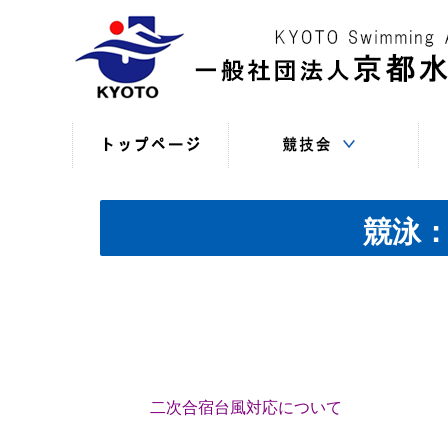
競技役員向けの連絡
競技会日程・結果
競技会日程・結果
競技会関係書式
最新情報
（申込・連絡事項等）
（過年度以前）
（現年度）
競泳
二次合宿台風対応について