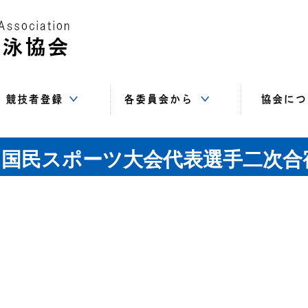
Web-SWMSYS
SC
基本登録
追加登録
登録書類
指導者委員会
情報システム
競技委員会
飛込委員会
水球委員会
強化委員会
総務委員会
AS委員会
高体連
中体連
事務局（住
講習会
サイト
役員
賛助
リ
：国民スポーツ大会代表選手二次合