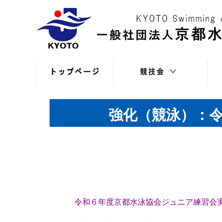
競技役員向けの連絡
競技会日程・結果
競技会日程・結果
競技会関係書式
最新情報
（申込・連絡事項等）
（過年度以前）
（現年度）
強化（競泳）：
令和６年度京都水泳協会ジュニア練習会