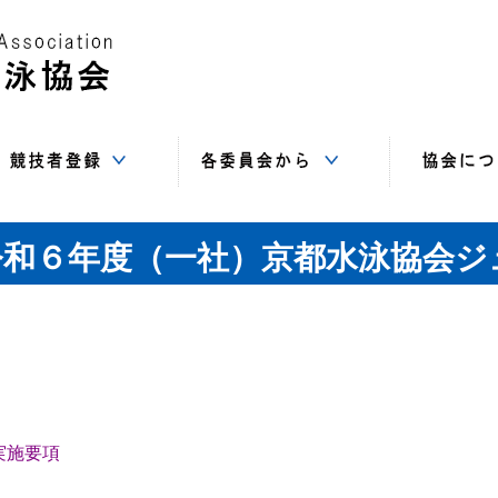
Web-SWMSYS
SC
基本登録
追加登録
登録書類
指導者委員会
情報システム
競技委員会
飛込委員会
水球委員会
強化委員会
総務委員会
AS委員会
高体連
中体連
事務局（住
講習会
サイト
役員
賛助
リ
令和６年度（一社）京都水泳協会ジ
実施要項