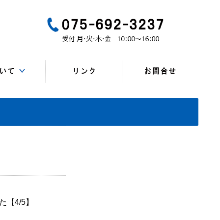
一般
所、連絡先）
・研修会
マップ
一覧
会員
ンク
た【4/5】