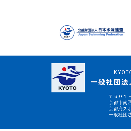
稿
の
ペ
ー
ジ
送
り
〒６０１
京都市南区
京都府ス
一般社団