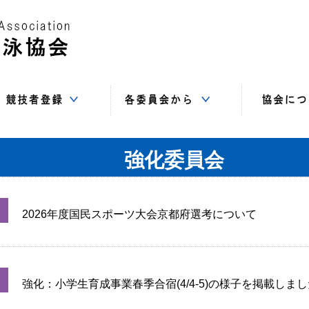
Web-SWMSYS
SC
基本登録
追加登録
登録書類
指導者委員会
情報システム
競技委員会
飛込委員会
水球委員会
強化委員会
総務委員会
AS委員会
高体連
中体連
事務局（住
講習会
サイト
役員
賛助
リ
強化委員会
2026年度国民スポーツ大会京都府選考について
強化：小学生育成事業春季合宿(4/4-5)の様子を掲載しまし