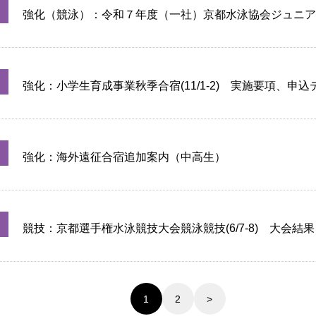
強化（競泳）：令和７年度（一社）京都水泳協会ジュニア
内
強化：小学生育成事業秋季合宿(11/1-2) 実施要項、申
ました（締切：9/24）
強化：海外遠征合宿追加案内（中高生）
競技：京都選手権水泳競技大会競泳競技(6/7-8) 大会結
【6/11】
1
2
>