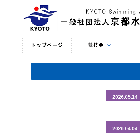
競技役員向けの連絡
競技会日程・結果
競技会日程・結果
競技会関係書式
最新情報
（申込・連絡事項等）
（過年度以前）
（現年度）
2026.05.14
2026.04.04